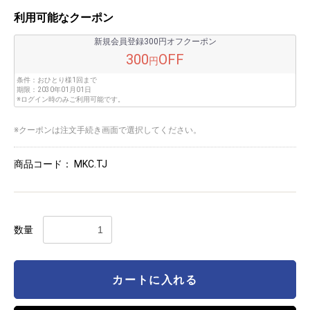
利用可能なクーポン
新規会員登録300円オフクーポン
300
OFF
円
条件：
おひとり様1回まで
期限：
2030年01月01日
※ログイン時のみご利用可能です。
※クーポンは注文手続き画面で選択してください。
商品コード：
MKC.TJ
数量
カートに入れる