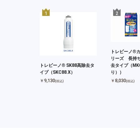
1
2
トレビーノ®
リーズ 長持ち
去タイプ（MKC
トレビーノ® SK88高除去タ
り））
イプ（SKC88.X）
￥8,030
￥9,130
(税込)
(税込)