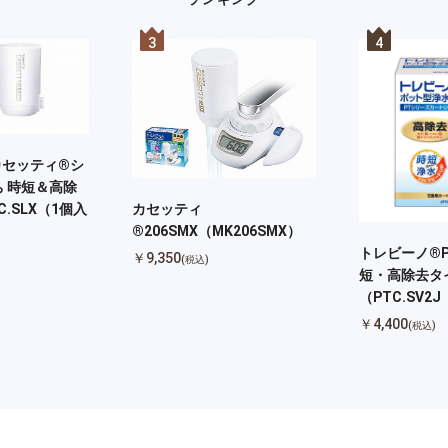
3
4
カセッティ®シ
 時短＆高除
カセッティ
.SLX（1個入
®206SMX（MK206SMX）
お買い物を続ける
カートへ進む
トレビーノ®P
￥9,350
(税込)
短・高除去タ
（PTC.SV2
￥4,400
(税込)