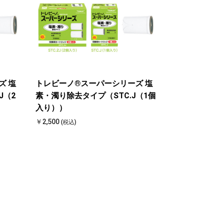
ズ 塩
トレビーノ®スーパーシリーズ 塩
J（2
素・濁り除去タイプ（STC.J（1個
入り））
￥2,500
(税込)