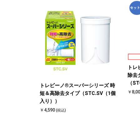
トレ
除去
（ST
トレビーノ®スーパーシリーズ 時
￥8,0
短＆高除去タイプ（STC.SV（1個
入り））
￥4,590
(税込)