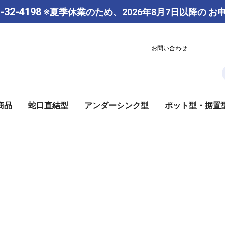
-32-4198
※夏季休業のため、2026年8月7日以降の
お
お問い合わせ
商品
蛇口直結型
アンダーシンク型
ポット型・据置
カセッティシリーズ
スーパーシリーズ
浄水器付き水栓
カートリッジ
その他
本体
カートリッジ
本体
カートリッジ
ポット型
据置型
トレシャワー