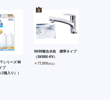
5
SK88複合水栓 標準タイプ
（SK88X-KV）
Tシリーズ 時
￥77,000
(税込)
イプ
J（2個入り））