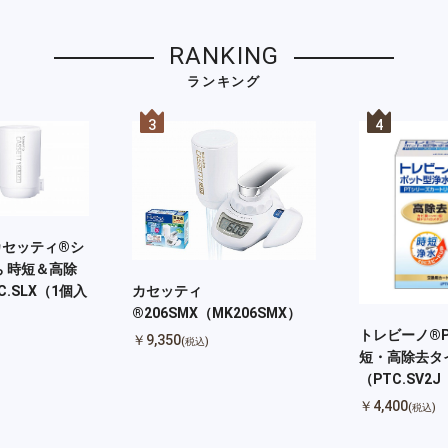
RANKING
ランキング
3
4
カセッティ®シ
 時短＆高除
カセッティ
.SLX（1個入
®206SMX（MK206SMX）
トレビーノ®P
￥9,350
(税込)
短・高除去タ
（PTC.SV2
￥4,400
(税込)