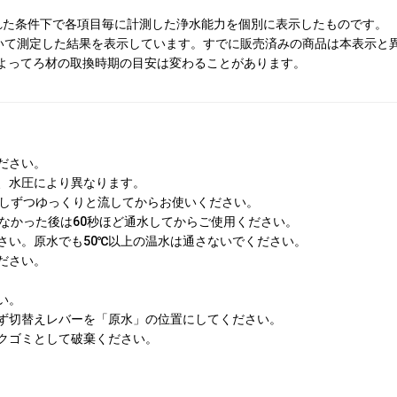
お買い物を続ける
カートへ進む
られた条件下で各項目毎に計測した浄水能力を個別に表示したものです。
19 に基づいて測定した結果を表示しています。すでに販売済みの商品は本表示
よってろ材の取換時期の目安は変わることがあります。
ださい。
、水圧により異なります。
少しずつゆっくりと流してからお使いください。
なかった後は60秒ほど通水してからご使用ください。
さい。原水でも50℃以上の温水は通さないでください。
ださい。
い。
ず切替えレバーを「原水」の位置にしてください。
クゴミとして破棄ください。