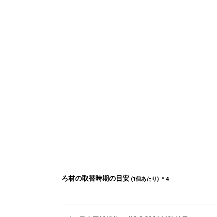
ろ材の取替時期の目安
(1個あたり) ＊4