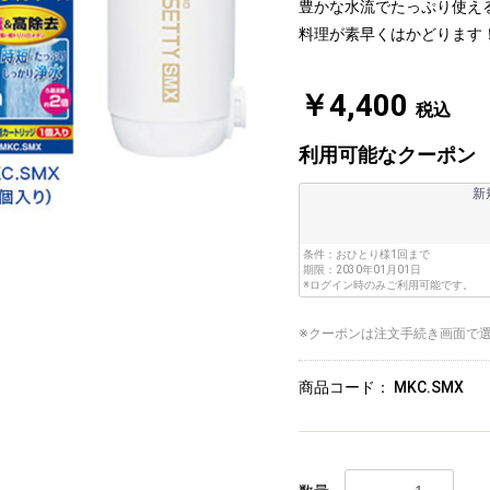
豊かな水流でたっぷり使え
料理が素早くはかどります
￥4,400
税込
利用可能なクーポン
新
条件：
おひとり様1回まで
期限：
2030年01月01日
※ログイン時のみご利用可能です。
※クーポンは注文手続き画面で
商品コード：
MKC.SMX