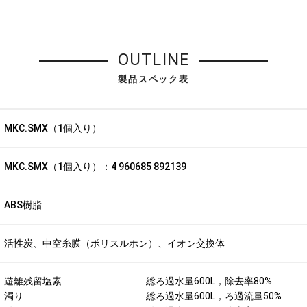
OUTLINE
製品スペック表
MKC.SMX（1個入り）
MKC.SMX（1個入り）：4 960685 892139
ABS樹脂
活性炭、中空糸膜（ポリスルホン）、イオン交換体
遊離残留塩素
総ろ過水量600L，除去率80%
濁り
総ろ過水量600L，ろ過流量50%