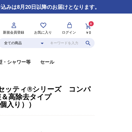
申込みは8月20日以降のお届けとなります。
0
新規会員登録
お気に入り
ログイン
￥0
型・シャワー等
セール
本体
カートリッジ
本体
カートリッジ
セッティ®シリーズ コンパ
短＆高除去タイプ
（1個入り））