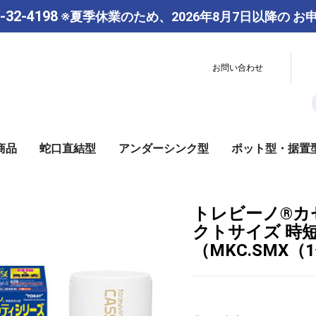
-32-4198
※夏季休業のため、2026年8月7日以降の
お
お問い合わせ
商品
蛇口直結型
アンダーシンク型
ポット型・据置
カセッティシリーズ
スーパーシリーズ
浄水器付き水栓
カートリッジ
その他
本体
カートリッジ
本体
カートリッジ
ポット型
据置型
トレシャワー
トレビーノ®カ
クトサイズ 時
（MKC.SMX