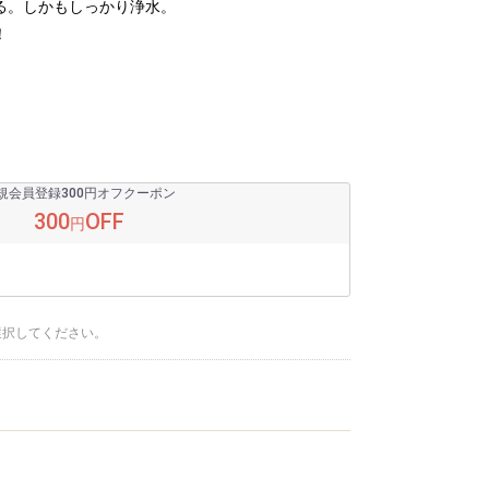
る。しかもしっかり浄水。
！
規会員登録300円オフクーポン
300
OFF
円
選択してください。