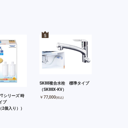
5
SK88複合水栓 標準タイプ
（SK88X-KV）
Tシリーズ 時
￥77,000
(税込)
イプ
J（2個入り））