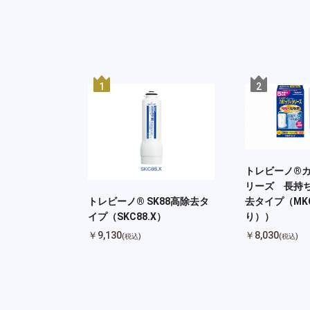
1
2
トレビーノ®
リーズ 長持ち
去タイプ（MKC
トレビーノ® SK88高除去タ
り））
イプ（SKC88.X）
￥8,030
￥9,130
(税込)
(税込)